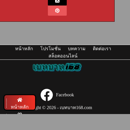
หน้าหลัก
โปรโมชั่น
บทความ
ติดต่อเรา
สล็อตออนไลน์
Facebook
หน้าหลัก
Copyright © 2026 - เบทบาท168.com
โปรโมชั่น