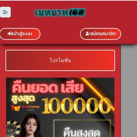
Skip
to
content
เข้าสู่ระบบ
สมัครสมาชิก
โปรโมชั่น